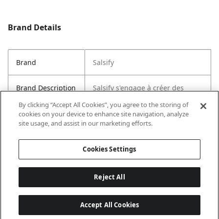
Brand Details
Brand
Salsify
Brand Description
Salsify s'engage à créer des
produits durables et élégants
By clicking “Accept All Cookies”, you agree to the storing of
pour une utilisation quotidienne.
cookies on your device to enhance site navigation, analyze
site usage, and assist in our marketing efforts.
Country of Origin
USA
Cookies Settings
Reject All
Accept All Cookies
Last updated: 2026-08-04 20 h 23 min 28 s