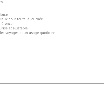
en.
l'aise
leux pour toute la journée
dhérence
urisé et ajustable
, les voyages et un usage quotidien