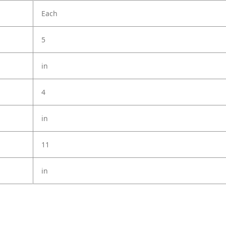
Each
5
in
4
in
11
in