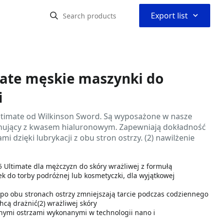
⌃
Export list
mate męskie maszynki do
i
ltimate od Wilkinson Sword. Są wyposażone w nasze
ęgnujący z kwasem hialuronowym. Zapewniają dokładność
i dzięki lubrykacji z obu stron ostrzy. (2) nawilżenie
ltimate dla mężczyzn do skóry wrażliwej z formułą
 do torby podróżnej lub kosmetyczki, dla wyjątkowej
o obu stronach ostrzy zmniejszają tarcie podczas codziennego
chcą drażnić(2) wrażliwej skóry
mi ostrzami wykonanymi w technologii nano i