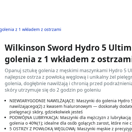
golenia z 1 wkładem z ostrzami
Wilkinson Sword Hydro 5 Ulti
golenia z 1 wkładem z ostrzam
Opanuj sztukę golenia z męskimi maszynkami Hydro 5 U
najlepsze ostrza z powłoką węglową i unikalny żel piel
golenia, dogłębnie nawilżają i chronią przed podrażnieniam
skóry utrzymuje się do 2 godzin po goleniu
NIEWIARYGODNIE NAWILŻAJĄCE: Maszynki do golenia Hydro 5 U
nawilżającego(2) z kwasem hialuronowym — doskonały dodatek
pielęgnacji skóry, gdziekolwiek jesteś
PODWÓJNA LUBRYKACJA: Maszynki dla mężczyzn z lubrykacją p
golenia o 40%(1); idealne dla osób golących zarost, które nie 
5 OSTRZY Z POWŁOKĄ WĘGLOWĄ: Maszynki męskie z precyzyjny