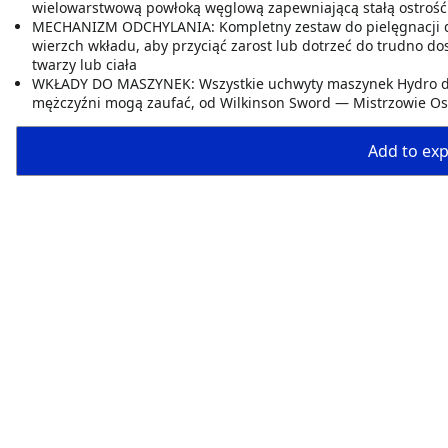
wielowarstwową powłoką węglową zapewniającą stałą ostrość
MECHANIZM ODCHYLANIA: Kompletny zestaw do pielęgnacji dla
wierzch wkładu, aby przyciąć zarost lub dotrzeć do trudno do
twarzy lub ciała
WKŁADY DO MASZYNEK: Wszystkie uchwyty maszynek Hydro dl
mężczyźni mogą zaufać, od Wilkinson Sword — Mistrzowie Os
Add to expo