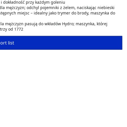
 i dokładność przy każdym goleniu
 mężczyzn; odchyl pojemniki z żelem, naciskając niebieski
stępnych miejsc – idealny jako trymer do brody, maszynka do
a mężczyzn pasują do wkładów Hydro; maszynka, której
trzy od 1772
rt list