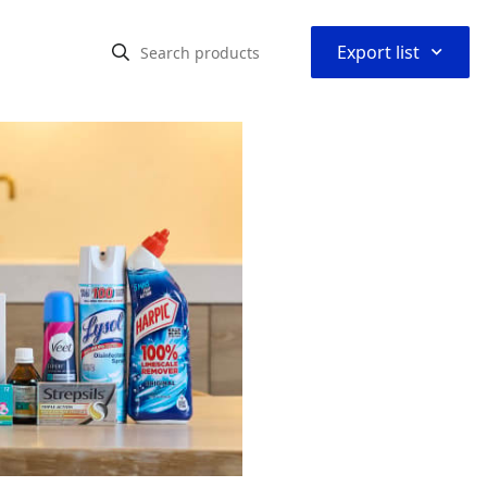
⌃
Export list