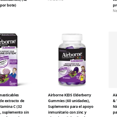
por bote)
p
Ne
masticables
Airborne KIDS Elderberry
Ai
de extracto de
Gummies (60 unidades),
& 
itamina C (32
Suplemento para el apoyo
Ni
, suplemento sin
inmunitario con zinc y
pa