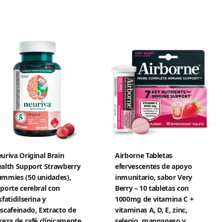
uriva Original Brain
Airborne Tabletas
alth Support Strawberry
efervescentes de apoyo
mmies (50 unidades),
inmunitario, sabor Very
porte cerebral con
Berry – 10 tabletas con
sfatidilserina y
1000mg de vitamina C +
scafeinado, Extracto de
vitaminas A, D, E, zinc,
reza de café clínicamente
selenio, manganeso y