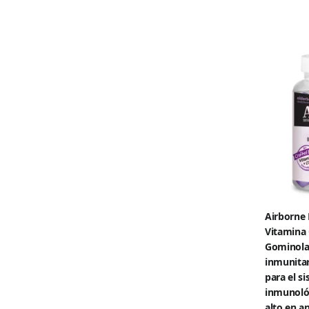
Airborne 
Vitamina 
Gominola
inmunita
para el s
inmunológ
alto en a