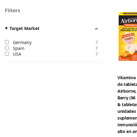
Filters
Target Market
Germany
7
Spain
7
USA
7
Vitamina
de tablet
Airborne,
Berry (96
& tabletas
unidades 
suplement
inmunológ
alto en a