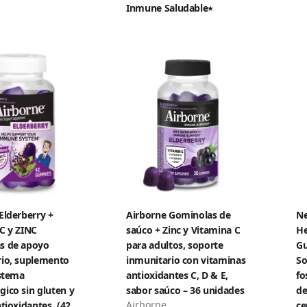
Inmune Saludable٭
Elderberry +
Airborne Gominolas de
Ne
C y ZINC
saúco + Zinc y Vitamina C
He
s de apoyo
para adultos, soporte
Gu
rio, suplemento
inmunitario con vitaminas
So
istema
antioxidantes C, D & E,
fo
ico sin gluten y
sabor saúco – 36 unidades
de
Airborne
ntioxidantes, (42
ce